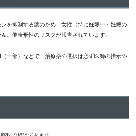
モンを抑制する薬のため、女性（特に妊娠中・妊娠の
せん
。催奇形性のリスクが報告されています。
用（一部）などで、治療薬の選択は必ず医師の指示の
診療科で相談できます。