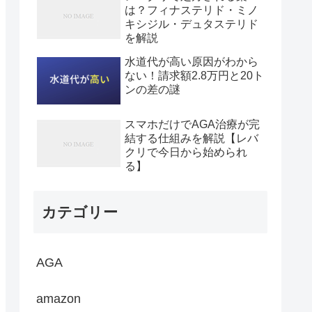
は？フィナステリド・ミノ
キシジル・デュタステリド
を解説
水道代が高い原因がわから
ない！請求額2.8万円と20ト
ンの差の謎
スマホだけでAGA治療が完
結する仕組みを解説【レバ
クリで今日から始められ
る】
カテゴリー
AGA
amazon