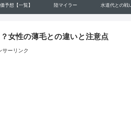
価予想【一覧】
陸マイラー
水道代との戦
る？女性の薄毛との違いと注意点
ンサーリンク