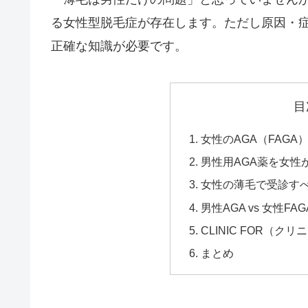
る女性型脱毛症が存在します。ただし原因・症
正確な知識が必要です。
目
女性のAGA（FAGA
男性用AGA薬を女性
女性の薄毛で受診す
男性AGA vs 女性FA
CLINIC FOR（
まとめ