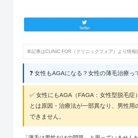
Twitter
本記事はCLINIC FOR（クリニックフォア）より
❓ 女性もAGAになる？女性の薄毛治療
✅ 女性にもAGA（FAGA：女性型脱毛
とは原因・治療法が一部異なり、男性用
できません。
「薄毛は男性だけの問題」と思っていませんか？実