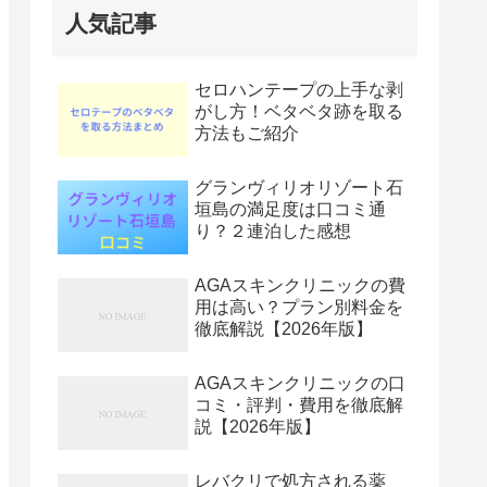
人気記事
セロハンテープの上手な剥
がし方！ベタベタ跡を取る
方法もご紹介
グランヴィリオリゾート石
垣島の満足度は口コミ通
り？２連泊した感想
AGAスキンクリニックの費
用は高い？プラン別料金を
徹底解説【2026年版】
AGAスキンクリニックの口
コミ・評判・費用を徹底解
説【2026年版】
レバクリで処方される薬