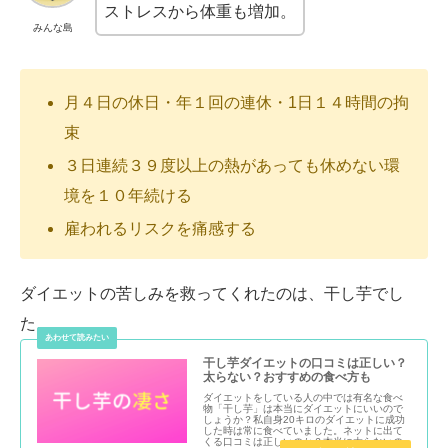
ストレスから体重も増加。
みんな島
月４日の休日・年１回の連休・1日１４時間の拘
束
３日連続３９度以上の熱があっても休めない環
境を１０年続ける
雇われるリスクを痛感する
ダイエットの苦しみを救ってくれたのは、干し芋でし
た。
干し芋ダイエットの口コミは正しい？
太らない？おすすめの食べ方も
ダイエットをしている人の中では有名な食べ
物「干し芋」は本当にダイエットにいいので
しょうか？私自身20キロのダイエットに成功
した時は常に食べていました。ネットに出て
くる口コミは正しいのか？本当に太らないの