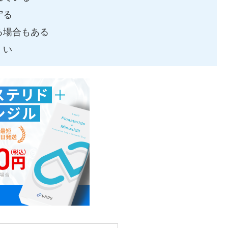
守る
る場合もある
くい