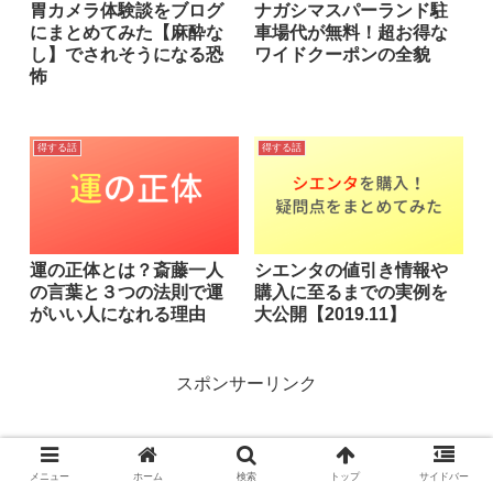
胃カメラ体験談をブログ
ナガシマスパーランド駐
にまとめてみた【麻酔な
車場代が無料！超お得な
し】でされそうになる恐
ワイドクーポンの全貌
怖
得する話
得する話
運の正体とは？斎藤一人
シエンタの値引き情報や
の言葉と３つの法則で運
購入に至るまでの実例を
がいい人になれる理由
大公開【2019.11】
スポンサーリンク
メニュー
ホーム
検索
トップ
サイドバー