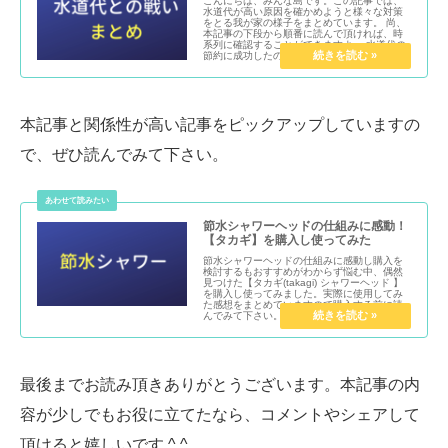
こんにちは、みんな島です。この記事では、
水道代が高い原因を確かめようと様々な対策
をとる我が家の様子をまとめています。 尚、
本記事の下段から順番に読んで頂ければ、時
系列に確認することができますよ。 水道代の
節約に成功したの？ 水道使...
本記事と関係性が高い記事をピックアップしていますの
で、ぜひ読んでみて下さい。
節水シャワーヘッドの仕組みに感動！
【タカギ】を購入し使ってみた
節水シャワーヘッドの仕組みに感動し購入を
検討するもおすすめがわからず悩む中、偶然
見つけた【タカギ(takagi) シャワーヘッド 】
を購入し使ってみました。実際に使用してみ
た感想をまとめていますので購入する前に読
んでみて下さい。
最後までお読み頂きありがとうございます。本記事の内
容が少しでもお役に立てたなら、コメントやシェアして
頂けると嬉しいです ^ ^