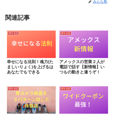
みんな島
関連記事
得する話
得する話
幸せになる法則！魂力(た
アメックスの営業２人が
ましいりょく)を上げるは
電話で話す【新情報】い
あなたでもできる
つもの動きと違うぞ！
得する話
得する話