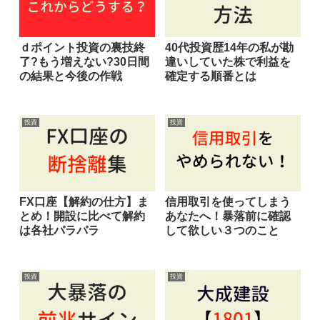
ｄポイント投資の裏技終
40代投資歴14年の私が勘
了?もう増えない?30日間
違いしていた株で利益を
の結果と今後の作戦
確定する順番とは
投資
投資
FX口座【解約の仕方】ま
信用取引を使ってしまう
とめ！開設に比べて解約
あなたへ！暴落前に確認
は各社バラバラ
して欲しい３つのこと
投資
投資