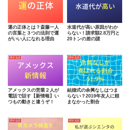
運の正体とは？斎藤一人
水道代が高い原因がわか
の言葉と３つの法則で運
らない！請求額2.8万円と
がいい人になれる理由
20トンの差の謎
得する話
得する話
アメックスの営業２人が
結婚式の余興なしはつま
電話で話す【新情報】い
らない？2019年友人に頼
つもの動きと違うぞ！
まなかった割合
得する話
得する話